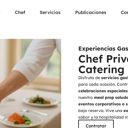
o
Chef
Servicios
Publicaciones
Co
Experiencias Ga
Chef Pri
Catering
Disfruta de
servicios ga
para cada ocasión. Cont
celebraciones especiales
nuestro
meal prep salud
eventos corporativos o s
bajo reserva. Vive una
ex
sabor y la hospitalidad m
Contratar