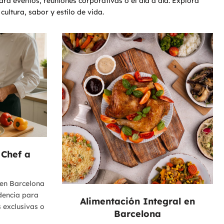
ara eventos, reuniones corporativas o el día a día. Explora
ultura, sabor y estilo de vida.
 Chef a
 en Barcelona
dencia para
Alimentación Integral en
 exclusivas o
Barcelona