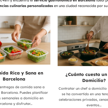
/48 h y encuentra el
servicio gastronómico en Barcelona
ideal p
ncias culinarias personalizadas
en una ciudad reconocida por su c
ida Rica y Sana en
¿Cuánto cuesta un
Barcelona
Domicilio?
entregas de comida sana a
Contratar un chef a domicilio
 Barcelona. Puedes planificar
se ha convertido en una ten
s semanales a domicilio en
celebraciones privadas, cenas
rcelona y disfrutar...
eventos...