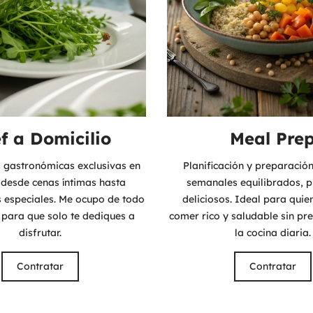
Meal Pre
f a Domicilio
Planificación y preparació
s gastronómicas exclusivas en
semanales equilibrados, p
 desde cenas íntimas hasta
deliciosos. Ideal para qui
s especiales. Me ocupo de todo
comer rico y saludable sin pr
 para que solo te dediques a
la cocina diaria.
disfrutar.
Contratar
Contratar