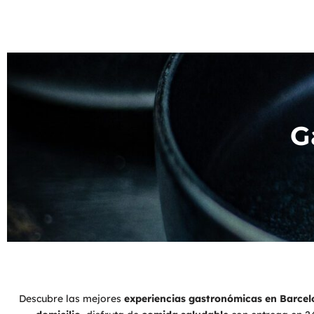
G
Descubre las mejores
experiencias gastronómicas en Barce