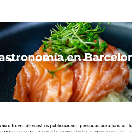
astronomía en Barcelo
Explora nuestras publicaciones y transforma tu manera de comer
lona
a través de nuestras publicaciones, pensadas para turistas,