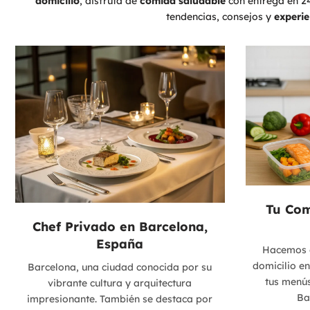
domicilio
, disfruta de
comida saludable
con entrega en 24
tendencias, consejos y
experie
Tu Com
Chef Privado en Barcelona,
España
Hacemos 
domicilio en
Barcelona, una ciudad conocida por su
tus menú
vibrante cultura y arquitectura
Ba
impresionante. También se destaca por