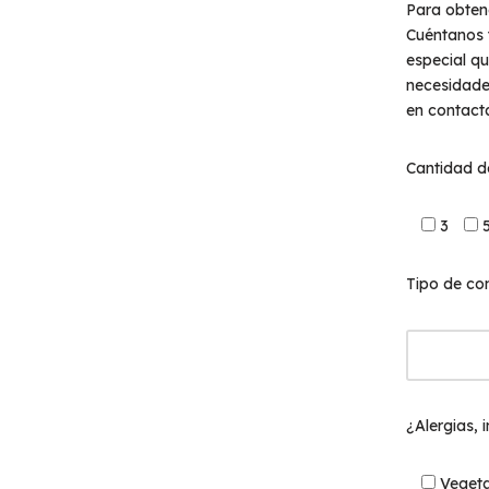
Para obtene
Cuéntanos t
especial q
necesidades
en contact
Cantidad d
3
Tipo de co
¿Alergias, 
Vegeta