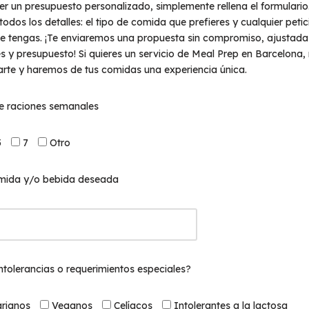
r un presupuesto personalizado, simplemente rellena el formulario
odos los detalles: el tipo de comida que prefieres y cualquier petic
ue tengas. ¡Te enviaremos una propuesta sin compromiso, ajustada
 y presupuesto! Si quieres un servicio de Meal Prep en Barcelona,
arte y haremos de tus comidas una experiencia única.
e raciones semanales
5
7
Otro
mida y/o bebida deseada
intolerancias o requerimientos especiales?
rianos
Veganos
Celíacos
Intolerantes a la lactosa