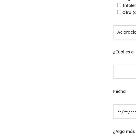
Intole
Otro (
¿Cúal es el
Fecha
¿Algo más q