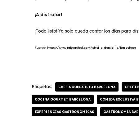
¡A disfrutar!
¡Todo listo! Ya solo queda contar los días para dis
Fuente:
https://www.takeachef.com/chef-a-domicilio/barcelona
Etiquetas:
CHEF A DOMICILIO BARCELONA
CHEF E
COCINA GOURMET BARCELONA
COMIDA EXCLUSIVA 
EXPERIENCIAS GASTRONÓMICAS
GASTRONOMÍA BAR