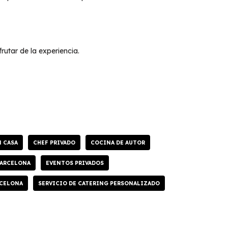
frutar de la experiencia.
N CASA
CHEF PRIVADO
COCINA DE AUTOR
BARCELONA
EVENTOS PRIVADOS
CELONA
SERVICIO DE CATERING PERSONALIZADO